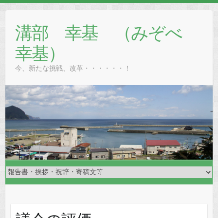
溝部 幸基 （みぞべ
幸基）
今、新たな挑戦、改革・・・・・・！