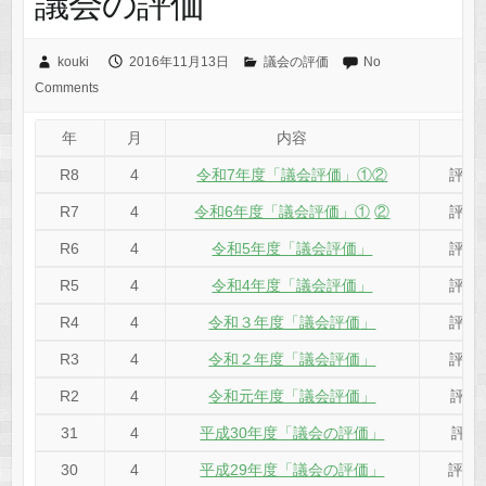
議会の評価
kouki
2016年11月13日
議会の評価
No
Comments
年
月
内容
R8
4
令和7年度「議会評価」①
②
評価
R7
4
令和6年度「議会評価」①
②
評価
R6
4
令和5年度「議会評価」
評価
R5
4
令和4年度「議会評価」
評価
R4
4
令和３年度「議会評価」
評価
R3
4
令和２年度「議会評価」
評価
R2
4
令和元年度「議会評価」
評価
31
4
平成30年度「議会の評価」
評価
30
4
平成29年度「議会の評価」
評価