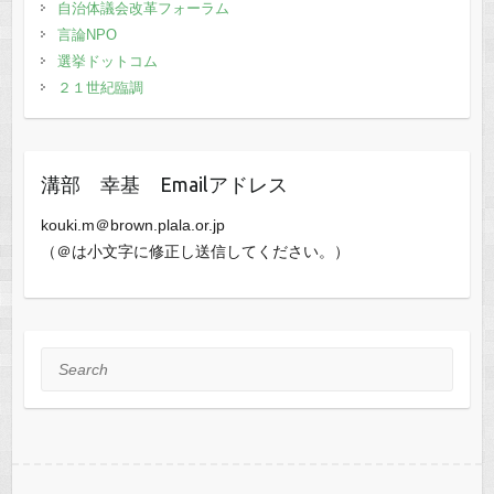
自治体議会改革フォーラム
言論NPO
選挙ドットコム
２１世紀臨調
溝部 幸基 Emailアドレス
kouki.m＠brown.plala.or.jp
（＠は小文字に修正し送信してください。）
Search